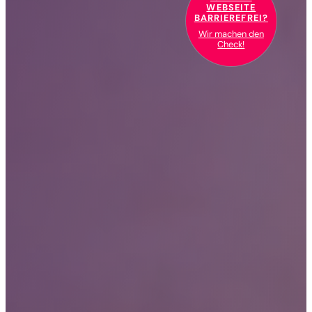
WEBSEITE
BARRIEREFREI?
Wir machen den
Check!