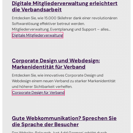
Digitale Mitgliederverwaltung erleichtert
die Verbandsarbeit
Entdecken Sie, wie 15.000 Skilehrer dank einer revolutionären
Softwarelösung effektiver betreut werden.
Mitgliederverwaltung, Eventplanung und Support – alles
nahtlos vernetzt in einem System.
Digitale Mitgliederverwaltung
Corporate Design und Webdesign:
Markenidentität für Verband
Entdecken Sie, wie innovatives Corporate Design und
Webdesign einem neuen Verband zu starker Markenidentität
und höherer Sichtbarkeit verhelfen.
Corporate Design für Verband
Gute Webkommunikation? Sprechen Sie
die Sprache der Besucher
Der Website-Relaunch ‚Just Add German‘ erhöht durch