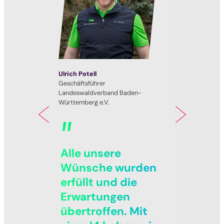
Ulrich Potell
Pet
ter
Geschäftsführer
Gesc
Landeswaldverband Baden-
Deut
Württemberg e.V.
Previous
Next
D
Alle unsere
O
Wünsche wurden
u
erfüllt und die
ss
G
Erwartungen
%
e 
übertroffen. Mit
Ze