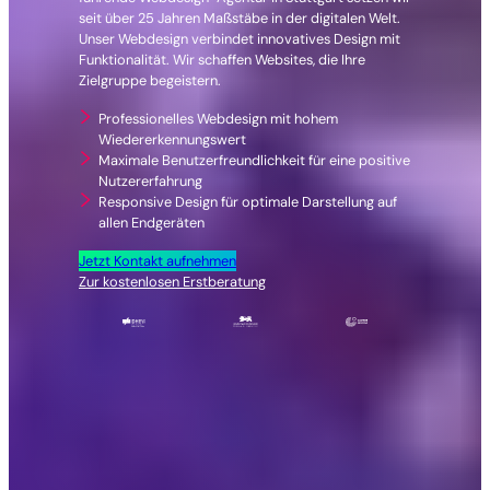
seit über 25 Jahren Maßstäbe in der digitalen Welt.
Unser Webdesign verbindet innovatives Design mit
Funktionalität. Wir schaffen Websites, die Ihre
Zielgruppe begeistern.
Professionelles Webdesign mit hohem
Wiedererkennungswert
Maximale Benutzerfreundlichkeit für eine positive
Nutzererfahrung
Responsive Design für optimale Darstellung auf
allen Endgeräten
Jetzt Kontakt aufnehmen
Zur kostenlosen Erstberatung