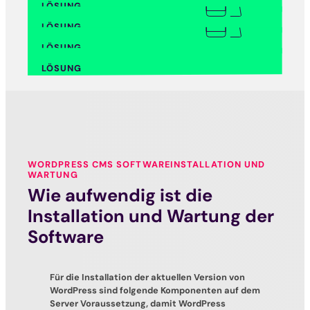
LÖSUNG
LÖSUNG
Vereinswebsite
Unternehmenswebsite
Unternehmenswebsite
LÖSUNG
LÖSUNG
Hochschulwebsite
Vereinswebsite
Vereinswebsite
LÖSUNG
LÖSUNG
Webshop
Professionelle Websites sind starke Kundenmagnete, die
Hochschulwebsite
Besuchende in zufriedene Kunden verwandeln.
Hochschulwebsite
LÖSUNG
LÖSUNG
Mit einer Vereinswebsite stärken Sie Ihr Auftreten und
Webshop
bieten gleichzeitig Mitglieder:innen praktische
Webshop
Bändigen Sie das Informationsmonster und verwandeln
Funktionen.
Sie Besuchende in Studieninteressierte.
Mehr Effizienz im Tagesgeschäft und deutlich höhere
Gewinnmargen: Das sind nur einige Vorteile eines
Online-Shops.
WORDPRESS CMS SOFTWAREINSTALLATION UND
WARTUNG
Wie aufwendig ist die
Installation und Wartung der
Software
Für die Installation der aktuellen Version von
WordPress sind folgende Komponenten auf dem
Server Voraussetzung, damit WordPress