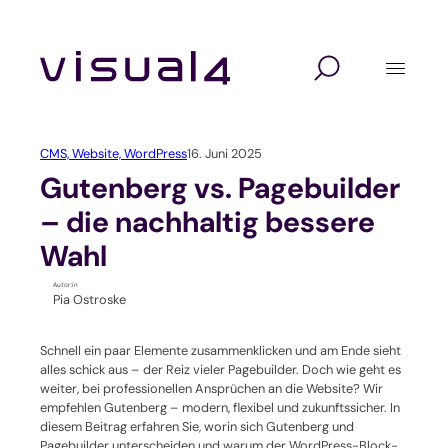
Zum
Inhalt
springen
Digitalagentur
Lösungen
Branchen
Website Relaunch
Design
Hochschulen und Schulen
CMS,
Website,
WordPress
16. Juni 2025
Webshop
Marketing
Seminaranbieter / Akademien
Gutenberg vs. Pagebuilder
– die nachhaltig bessere
Marketing Automation
Technologie
Verbände und Vereine
Wahl
Kundenverwaltung mit CRM
Unternehmen / KMU
Autor:in
Pia Ostroske
Self-Service-Portal
Schnell ein paar Elemente zusammenklicken und am Ende sieht
alles schick aus – der Reiz vieler Pagebuilder. Doch wie geht es
Veranstaltungssoftware
weiter, bei professionellen Ansprüchen an die Website? Wir
empfehlen Gutenberg – modern, flexibel und zukunftssicher. In
Verbandssoftware
diesem Beitrag erfahren Sie, worin sich Gutenberg und
Pagebuilder unterscheiden und warum der WordPress-Block-