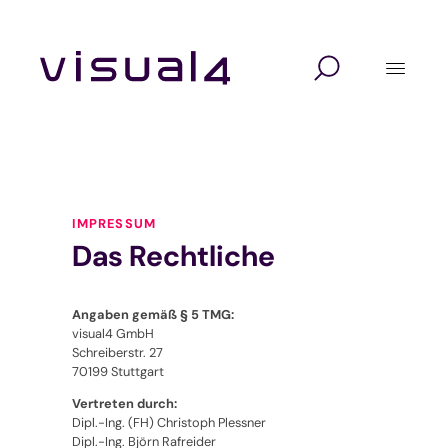
Zum
Inhalt
springen
Digitalagentur
Lösungen
Branchen
Website Relaunch
Design
Hochschulen und Schulen
Webshop
Marketing
Seminaranbieter / Akademien
IMPRESSUM
Marketing Automation
Technologie
Verbände und Vereine
Das Rechtliche
Kundenverwaltung mit CRM
Unternehmen / KMU
Angaben gemäß § 5 TMG:
Self-Service-Portal
visual4 GmbH
Schreiberstr. 27
70199 Stuttgart
Veranstaltungssoftware
Vertreten durch:
Dipl.-Ing. (FH) Christoph Plessner
Verbandssoftware
Dipl.-Ing. Björn Rafreider