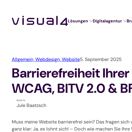
Zum
Inhalt
springen
Lösungen
Digitalagentur
Br
Digitalagentur
Lösungen
Branchen
Website Relaunch
Design
Hochschulen und Schulen
Webshop
Marketing
Seminaranbieter / Akademien
Allgemein,
Webdesign,
Website
5. September 2025
Marketing Automation
Technologie
Verbände und Vereine
Barrierefreiheit Ihr
Kundenverwaltung mit CRM
Unternehmen / KMU
WCAG, BITV 2.0 & B
Self-Service-Portal
Autor:in
Jule Baatzsch
Veranstaltungssoftware
Muss meine Website barrierefrei sein? Das fragen sich v
Verbandssoftware
ganz klar: Ja, es lohnt sich! – Doch wie machen Sie Ihre