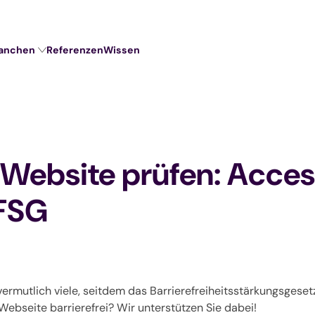
anchen
Referenzen
Wissen
er Website prüfen: Acce
FSG
ermutlich viele, seitdem das Barrierefreiheitsstärkungsgesetz
 Webseite barrierefrei? Wir unterstützen Sie dabei!