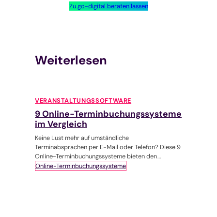
Zu go-digital beraten lassen
Weiterlesen
VERANSTALTUNGSSOFTWARE
9 Online-Terminbuchungssysteme
im Vergleich
Keine Lust mehr auf umständliche
Terminabsprachen per E-Mail oder Telefon? Diese 9
Online-Terminbuchungssysteme bieten den
Komfort im Buchungsprozess, der uns
Online-Terminbuchungssysteme
Freudensprünge machen lässt.