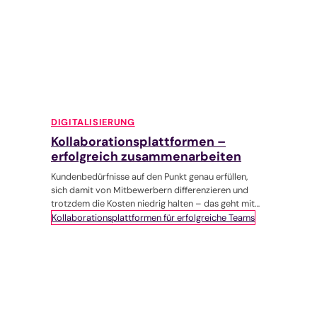
DIGITALISIERUNG
Kollaborationsplattformen –
erfolgreich zusammenarbeiten
Kundenbedürfnisse auf den Punkt genau erfüllen,
sich damit von Mitbewerbern differenzieren und
trotzdem die Kosten niedrig halten – das geht mit
einem 3D Produktkonfigurator, der sich perfekt in
Kollaborationsplattformen für erfolgreiche Teams
die Unternehmensprozesse eingliedert. Führen Sie
Ihr Geschäftsmodell ins digitale Zeitalter und
profitieren Sie von einer effizienten Online-
Beratung, automatisierten Prozessen und höherem
Kundenengagement!