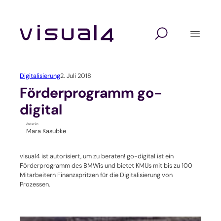
Zum
Inhalt
springen
Digitalagentur
Lösungen
Branchen
Website Relaunch
Design
Hochschulen und Schulen
Digitalisierung
2. Juli 2018
Webshop
Marketing
Seminaranbieter / Akademien
Förderprogramm go-
digital
Marketing Automation
Technologie
Verbände und Vereine
Autor:in
Mara Kasubke
Kundenverwaltung mit CRM
Unternehmen / KMU
visual4 ist autorisiert, um zu beraten! go-digital ist ein
Self-Service-Portal
Förderprogramm des BMWis und bietet KMUs mit bis zu 100
Mitarbeitern Finanzspritzen für die Digitalisierung von
Prozessen.
Veranstaltungssoftware
Verbandssoftware