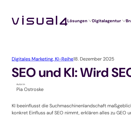
Zum
Inhalt
springen
Lösungen
Digitalagentur
Br
Digitalagentur
Lösungen
Branchen
Website Relaunch
Design
Hochschulen und Schulen
Webshop
Marketing
Seminaranbieter / Akademien
Digitales Marketing,
KI-Reihe
18. Dezember 2025
Marketing Automation
Technologie
Verbände und Vereine
SEO und KI: Wird SE
Kundenverwaltung mit CRM
Unternehmen / KMU
Autor:in
Pia Ostroske
Self-Service-Portal
KI beeinflusst die Suchmaschinenlandschaft maßgeblich.
Veranstaltungssoftware
konkret Einfluss auf SEO nimmt, erklären alles zu GEO 
Verbandssoftware