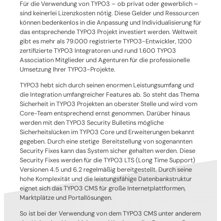
Für die Verwendung von TYPO3 – ob privat oder gewerblich –
sind keinerlei Lizenzkosten nötig. Diese Gelder und Ressourcen
können bedenkenlos in die Anpassung und Individualisierung für
das entsprechende TYPO3 Projekt investiert werden. Weltweit
gibt es mehr als 79.000 registrierte TYPO3-Entwickler, 1200
zertifizierte TYPO3 Integratoren und rund 1.600 TYPO3
Association Mitglieder und Agenturen für die professionelle
Umsetzung Ihrer TYPO3-Projekte.
TYPO3 hebt sich durch seinen enormen Leistungsumfang und
die Integration umfangreicher Features ab. So steht das Thema
Sicherheit in TYPO3 Projekten an oberster Stelle und wird vom
Core-Team entsprechend ernst genommen. Darüber hinaus
werden mit den TYPO3 Security Bulletins mögliche
Sicherheitslücken im TYPO3 Core und Erweiterungen bekannt
gegeben. Durch eine stetige Bereitstellung von sogenannten
Security Fixes kann das System sicher gehalten werden. Diese
Security Fixes werden für die TYPO3 LTS (Long Time Support)
Versionen 4.5 und 6.2 regelmäßig bereitgestellt. Durch seine
hohe Komplexität und die leistungsfähige Datenbankstruktur
eignet sich das TYPO3 CMS für große Internetplattformen,
Marktplätze und Portallösungen.
So ist bei der Verwendung von dem TYPO3 CMS unter anderem