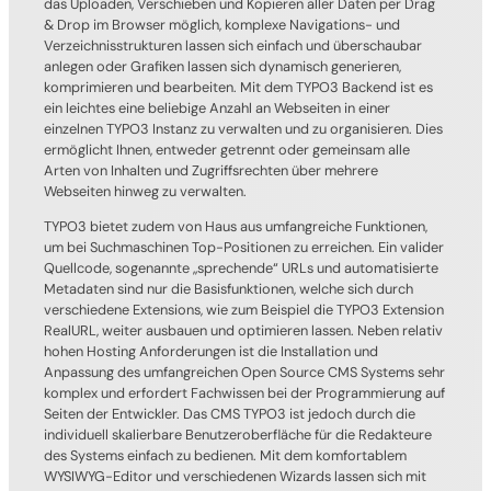
das Uploaden, Verschieben und Kopieren aller Daten per Drag
& Drop im Browser möglich, komplexe Navigations- und
Verzeichnisstrukturen lassen sich einfach und überschaubar
anlegen oder Grafiken lassen sich dynamisch generieren,
komprimieren und bearbeiten. Mit dem TYPO3 Backend ist es
ein leichtes eine beliebige Anzahl an Webseiten in einer
einzelnen TYPO3 Instanz zu verwalten und zu organisieren. Dies
ermöglicht Ihnen, entweder getrennt oder gemeinsam alle
Arten von Inhalten und Zugriffsrechten über mehrere
Webseiten hinweg zu verwalten.
TYPO3 bietet zudem von Haus aus umfangreiche Funktionen,
um bei Suchmaschinen Top-Positionen zu erreichen. Ein valider
Quellcode, sogenannte „sprechende“ URLs und automatisierte
Metadaten sind nur die Basisfunktionen, welche sich durch
verschiedene Extensions, wie zum Beispiel die TYPO3 Extension
RealURL, weiter ausbauen und optimieren lassen. Neben relativ
hohen Hosting Anforderungen ist die Installation und
Anpassung des umfangreichen Open Source CMS Systems sehr
komplex und erfordert Fachwissen bei der Programmierung auf
Seiten der Entwickler. Das CMS TYPO3 ist jedoch durch die
individuell skalierbare Benutzeroberfläche für die Redakteure
des Systems einfach zu bedienen. Mit dem komfortablem
WYSIWYG-Editor und verschiedenen Wizards lassen sich mit