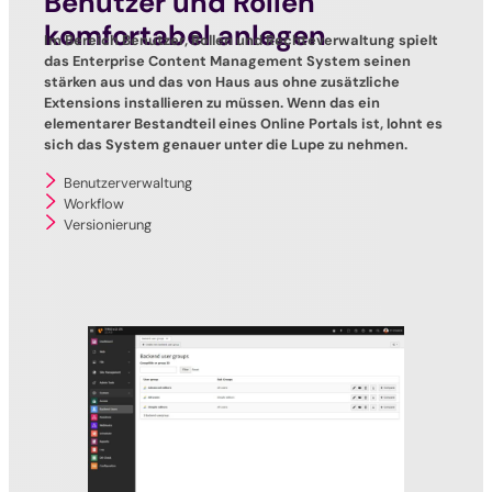
Benutzer und Rollen
komfortabel anlegen
Im Bereich Benutzer, Rollen und Rechteverwaltung spielt
das Enterprise Content Management System seinen
stärken aus und das von Haus aus ohne zusätzliche
Extensions installieren zu müssen. Wenn das ein
elementarer Bestandteil eines Online Portals ist, lohnt es
sich das System genauer unter die Lupe zu nehmen.
Benutzerverwaltung
Workflow
Versionierung