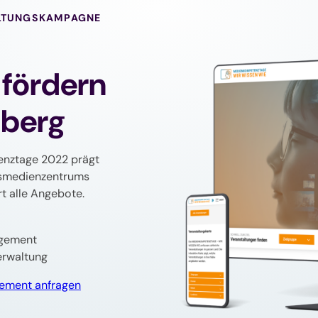
ALTUNGSKAMPAGNE
fördern
berg
enztage 2022 prägt
esmedienzentrums
t alle Angebote.
agement
erwaltung
gement anfragen