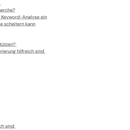
n
herche?
e Keyword-Analyse ein
e scheitern kann
stützen?
ierung hilfreich sind
ich sind