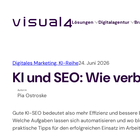
Zum
Inhalt
springen
Lösungen
Digitalagentur
Br
Digitalagentur
Lösungen
Branchen
Website Relaunch
Design
Hochschulen und Schulen
Webshop
Marketing
Seminaranbieter / Akademien
Digitales Marketing,
KI-Reihe
24. Juni 2026
Marketing Automation
Technologie
Verbände und Vereine
KI und SEO: Wie verb
Kundenverwaltung mit CRM
Unternehmen / KMU
Autor:in
Pia Ostroske
Self-Service-Portal
Gute KI-SEO bedeutet also mehr Effizienz und bessere
Veranstaltungssoftware
Welche Aufgaben lassen sich automatisieren und wo bl
praktische Tipps für den erfolgreichen Einsatz im Arbeit
Verbandssoftware