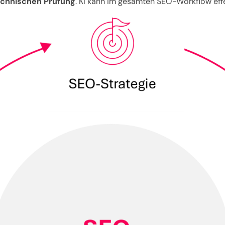
echnischen Prüfung
. KI kann im gesamten SEO-Workflow eff