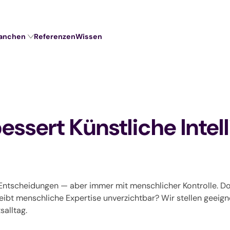
anchen
Referenzen
Wissen
essert Künstliche Intel
 Entscheidungen — aber immer mit menschlicher Kontrolle. D
eibt menschliche Expertise unverzichtbar? Wir stellen geei
salltag.