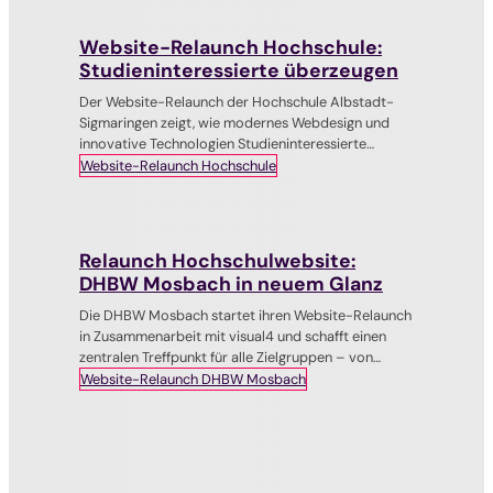
Website-Relaunch Hochschule:
Studieninteressierte überzeugen
Der Website-Relaunch der Hochschule Albstadt-
Sigmaringen zeigt, wie modernes Webdesign und
innovative Technologien Studieninteressierte
begeistern und die Marke stärken.
Website-Relaunch Hochschule
Relaunch Hochschulwebsite:
DHBW Mosbach in neuem Glanz
Die DHBW Mosbach startet ihren Website-Relaunch
in Zusammenarbeit mit visual4 und schafft einen
zentralen Treffpunkt für alle Zielgruppen – von
Studieninteressierten bis zu Alumni – für eine
Website-Relaunch DHBW Mosbach
optimierte Nutzererfahrung.