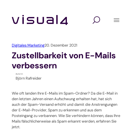
Zum
Inhalt
springen
Digitalagentur
Lösungen
Branchen
Website Relaunch
Design
Hochschulen und Schulen
Digitales Marketing
20. Dezember 2021
Webshop
Marketing
Seminaranbieter / Akademien
Zustellbarkeit von E-Mails
verbessern
Marketing Automation
Technologie
Verbände und Vereine
Autor:in
Björn Rafreider
Kundenverwaltung mit CRM
Unternehmen / KMU
Wie oft landen Ihre E-Mails im Spam-Ordner? Da die E-Mail in
Self-Service-Portal
den letzten Jahren einen Aufschwung erhalten hat, hat sich
auch der Spam-Versand erhöht und damit die Anstrengungen
der E-Mail-Provider, Spam zu erkennen und aus dem
Veranstaltungssoftware
Posteingang zu verbannen. Wie Sie verhindern können, dass Ihre
Mails fälschlicherweise als Spam erkannt werden, erfahren Sie
Verbandssoftware
jetzt.