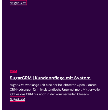
und webbasierte Kundenverwaltung.
Vtiger CRM
CRM
SugarCRM | Kundenpflege mit System
sugarCRM war lange Zeit eine der beliebtesten Open-Source-
CRM-Lösungen für mittelständische Unternehmen. Mittlerweile
gibt es das CRM nur noch in der kommerziellen Closed-
Source-Variante.
SugarCRM