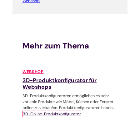
Webshop
Mehr zum Thema
WEBSHOP
3D-Produktkonfigurator für
Webshops
3D-Produktkonfiguratoren ermöglichen es, sehr
variable Produkte wie Möbel, Küchen oder Fenster
online zu verkaufen. Produktkonfiguratoren haben
viele Vorteile für Unternehmen und Kundschaft,
3D-Online-Produktkonfigurator
können jedoch recht teuer zu entwickeln sein.