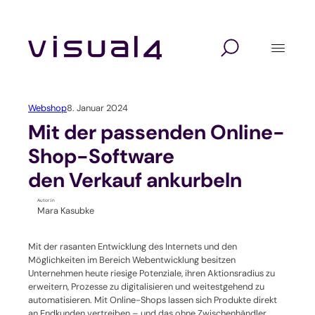
Zum
Inhalt
springen
Digitalagentur
Lösungen
Branchen
Website Relaunch
Design
Hochschulen und Schulen
Webshop
8. Januar 2024
Webshop
Marketing
Seminaranbieter / Akademien
Mit der passenden Online-
Shop-Software
Marketing Automation
Technologie
Verbände und Vereine
den Verkauf ankurbeln
Kundenverwaltung mit CRM
Unternehmen / KMU
Autor:in
Mara Kasubke
Self-Service-Portal
Mit der rasanten Entwicklung des Internets und den
Möglichkeiten im Bereich Webentwicklung besitzen
Veranstaltungssoftware
Unternehmen heute riesige Potenziale, ihren Aktionsradius zu
erweitern, Prozesse zu digitalisieren und weitestgehend zu
Verbandssoftware
automatisieren. Mit Online-Shops lassen sich Produkte direkt
an Endkunden vertreiben – und das ohne Zwischenhändler.