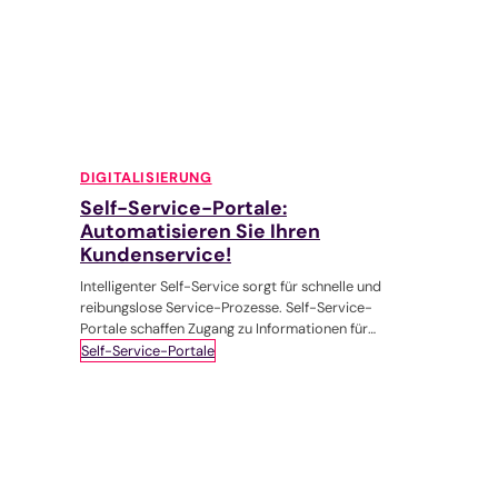
DIGITALISIERUNG
Self-Service-Portale:
Automatisieren Sie Ihren
Kundenservice!
Intelligenter Self-Service sorgt für schnelle und
reibungslose Service-Prozesse. Self-Service-
Portale schaffen Zugang zu Informationen für
Kund:innen und geben diesen Kontrolle und Einsicht
Self-Service-Portale
in die eigenen Daten. Der Vorteil für Unternehmen:
Weniger Aufwand in der Stammdatenpflege und
Kundenbedienung.