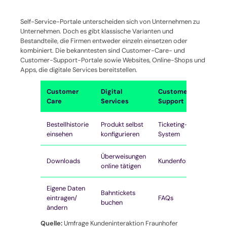
Self-Service-Portale unterscheiden sich von Unternehmen zu
Unternehmen. Doch es gibt klassische Varianten und
Bestandteile, die Firmen entweder einzeln einsetzen oder
kombiniert. Die bekanntesten sind Customer-Care- und
Customer-Support-Portale sowie Websites, Online-Shops und
Apps, die digitale Services bereitstellen.
Customer
Digital
Customer
Care
Services
Support
Bestellhistorie
Produkt selbst
Ticketing-
einsehen
konfigurieren
System
Überweisungen
Downloads
Kundenforum
online tätigen
Eigene Daten
Bahntickets
eintragen/
FAQs
buchen
ändern
Quelle:
Umfrage Kundeninteraktion Fraunhofer