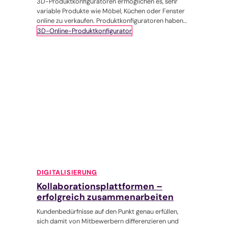
3D-Produktkonfiguratoren ermöglichen es, sehr
variable Produkte wie Möbel, Küchen oder Fenster
online zu verkaufen. Produktkonfiguratoren haben
viele Vorteile für Unternehmen und Kundschaft,
3D-Online-Produktkonfigurator
können jedoch recht teuer zu entwickeln sein.
DIGITALISIERUNG
Kollaborationsplattformen –
erfolgreich zusammenarbeiten
Kundenbedürfnisse auf den Punkt genau erfüllen,
sich damit von Mitbewerbern differenzieren und