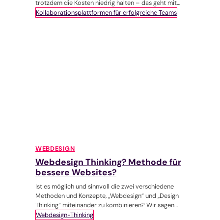
trotzdem die Kosten niedrig halten – das geht mit
einem 3D Produktkonfigurator, der sich perfekt in
Kollaborationsplattformen für erfolgreiche Teams
die Unternehmensprozesse eingliedert. Führen Sie
Ihr Geschäftsmodell ins digitale Zeitalter und
profitieren Sie von einer effizienten Online-
Beratung, automatisierten Prozessen und höherem
Kundenengagement!
WEBDESIGN
Webdesign Thinking? Methode für
bessere Websites?
Ist es möglich und sinnvoll die zwei verschiedene
Methoden und Konzepte, „Webdesign“ und „Design
Thinking“ miteinander zu kombinieren? Wir sagen
nach mehrmaliger, erfolgreicher Anwendung in
Webdesign-Thinking