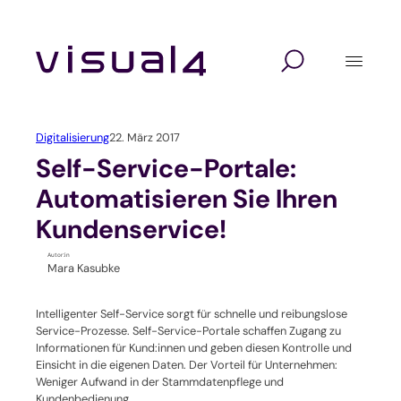
Zum
Inhalt
springen
Digitalagentur
Lösungen
Branchen
Website Relaunch
Design
Hochschulen und Schulen
Digitalisierung
22. März 2017
Webshop
Marketing
Seminaranbieter / Akademien
Self-Service-Portale:
Automatisieren Sie Ihren
Marketing Automation
Technologie
Verbände und Vereine
Kundenservice!
Kundenverwaltung mit CRM
Unternehmen / KMU
Autor:in
Mara Kasubke
Self-Service-Portal
Intelligenter Self-Service sorgt für schnelle und reibungslose
Service-Prozesse. Self-Service-Portale schaffen Zugang zu
Veranstaltungssoftware
Informationen für Kund:innen und geben diesen Kontrolle und
Einsicht in die eigenen Daten. Der Vorteil für Unternehmen:
Verbandssoftware
Weniger Aufwand in der Stammdatenpflege und
Kundenbedienung.