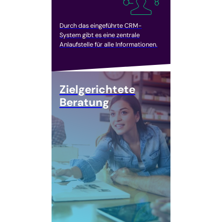
Durch das eingeführte CRM-
System gibt es eine zentrale
Anlaufstelle für alle Informationen.
Zielgerichtete
Beratung
Die durch effizientere Prozesse
eingesparte Zeit kann in die
individuelle Beratung von
Kund:innen fließen.