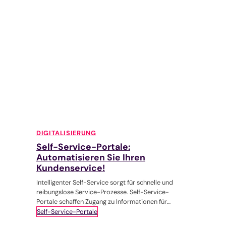
Freudensprünge machen lässt.
DIGITALISIERUNG
Self-Service-Portale:
Automatisieren Sie Ihren
Kundenservice!
Intelligenter Self-Service sorgt für schnelle und
reibungslose Service-Prozesse. Self-Service-
Portale schaffen Zugang zu Informationen für
Kund:innen und geben diesen Kontrolle und Einsicht
Self-Service-Portale
in die eigenen Daten. Der Vorteil für Unternehmen: