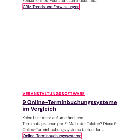
konkurrenzlos. Fest steht zumindest: Als
Referenzpunkt für die CRM-Trends und -
CRM Trends und Entwicklungen
Entwicklungen…
VERANSTALTUNGSSOFTWARE
9 Online-Terminbuchungssysteme
im Vergleich
Keine Lust mehr auf umständliche
Terminabsprachen per E-Mail oder Telefon? Diese 9
Online-Terminbuchungssysteme bieten den
Komfort im Buchungsprozess, der uns
Online-Terminbuchungssysteme