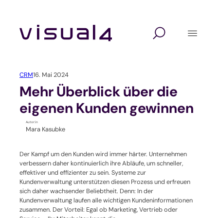
Zum
Inhalt
springen
Digitalagentur
Lösungen
Branchen
Website Relaunch
Design
Hochschulen und Schulen
CRM
16. Mai 2024
Webshop
Marketing
Seminaranbieter / Akademien
Mehr Überblick über die
eigenen Kunden gewinnen
Marketing Automation
Technologie
Verbände und Vereine
Autor:in
Mara Kasubke
Kundenverwaltung mit CRM
Unternehmen / KMU
Der Kampf um den Kunden wird immer härter. Unternehmen
Self-Service-Portal
verbessern daher kontinuierlich ihre Abläufe, um schneller,
effektiver und effizienter zu sein. Systeme zur
Kundenverwaltung unterstützen diesen Prozess und erfreuen
Veranstaltungssoftware
sich daher wachsender Beliebtheit. Denn: In der
Kundenverwaltung laufen alle wichtigen Kundeninformationen
Verbandssoftware
zusammen. Der Vorteil: Egal ob Marketing, Vertrieb oder