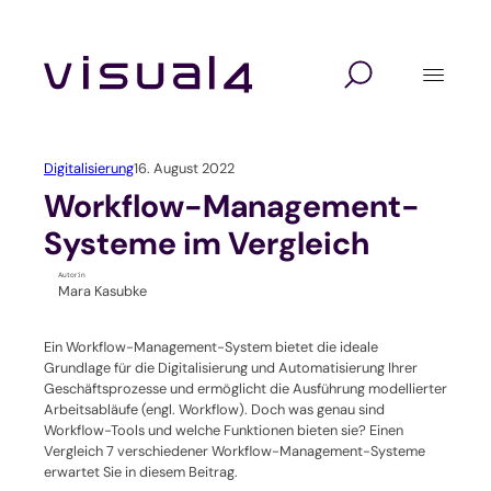
Zum
Inhalt
springen
Digitalagentur
Lösungen
Branchen
Website Relaunch
Design
Hochschulen und Schulen
Digitalisierung
16. August 2022
Webshop
Marketing
Seminaranbieter / Akademien
Workflow-Management-
Systeme im Vergleich
Marketing Automation
Technologie
Verbände und Vereine
Autor:in
Mara Kasubke
Kundenverwaltung mit CRM
Unternehmen / KMU
Ein Workflow-Management-System bietet die ideale
Self-Service-Portal
Grundlage für die Digitalisierung und Automatisierung Ihrer
Geschäftsprozesse und ermöglicht die Ausführung modellierter
Arbeitsabläufe (engl. Workflow). Doch was genau sind
Veranstaltungssoftware
Workflow-Tools und welche Funktionen bieten sie? Einen
Vergleich 7 verschiedener Workflow-Management-Systeme
Verbandssoftware
erwartet Sie in diesem Beitrag.