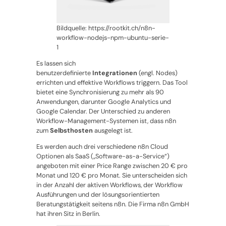
Bildquelle: https://rootkit.ch/n8n-
workflow-nodejs-npm-ubuntu-serie-
1
Es lassen sich
benutzerdefinierte
Integrationen
(engl. Nodes)
errichten und effektive Workflows triggern. Das Tool
bietet eine Synchronisierung zu mehr als 90
Anwendungen, darunter Google Analytics und
Google Calendar. Der Unterschied zu anderen
Workflow-Management-Systemen ist, dass n8n
zum
Selbsthosten
ausgelegt ist.
Es werden auch drei verschiedene n8n Cloud
Optionen als SaaS („Software-as-a-Service“)
angeboten mit einer Price Range zwischen 20 € pro
Monat und 120 € pro Monat. Sie unterscheiden sich
in der Anzahl der aktiven Workflows, der Workflow
Ausführungen und der lösungsorientierten
Beratungstätigkeit seitens n8n. Die Firma n8n GmbH
hat ihren Sitz in Berlin.