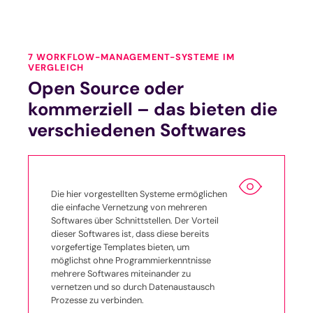
7 WORKFLOW-MANAGEMENT-SYSTEME IM
VERGLEICH
Open Source oder
kommerziell – das bieten die
verschiedenen Softwares
Die hier vorgestellten Systeme ermöglichen
die einfache Vernetzung von mehreren
Softwares über Schnittstellen. Der Vorteil
dieser Softwares ist, dass diese bereits
vorgefertige Templates bieten, um
möglichst ohne Programmierkenntnisse
mehrere Softwares miteinander zu
vernetzen und so durch Datenaustausch
Prozesse zu verbinden.