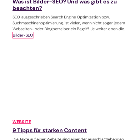
Was ist Bilder-SEO? Und was gibt es zu
beachten?
SEO, ausgeschrieben Search Engine Optimization bzw.
Suchmaschinenoptimierung, ist vielen, wenn nicht sogar jedem
Webseiten- oder Blogbetreiber ein Begriff. Je weiter oben die
eigene Webseite in…
Bilder-SEO
WEBSITE
9 Tipps für starken Content
Die Texte auf einer Website sind einer der ausschlaggebenden