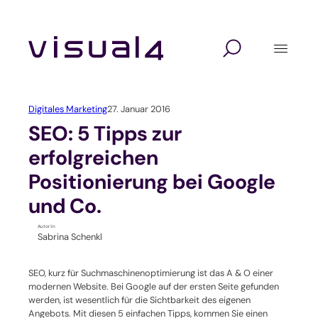
Zum
Inhalt
springen
Digitalagentur
Lösungen
Branchen
Website Relaunch
Design
Hochschulen und Schulen
Digitales Marketing
27. Januar 2016
Webshop
Marketing
Seminaranbieter / Akademien
SEO: 5 Tipps zur
erfolgreichen
Marketing Automation
Technologie
Verbände und Vereine
Positionierung bei Google
Kundenverwaltung mit CRM
Unternehmen / KMU
und Co.
Autor:in
Self-Service-Portal
Sabrina Schenkl
Veranstaltungssoftware
SEO, kurz für Suchmaschinenoptimierung ist das A & O einer
modernen Website. Bei Google auf der ersten Seite gefunden
werden, ist wesentlich für die Sichtbarkeit des eigenen
Verbandssoftware
Angebots. Mit diesen 5 einfachen Tipps, kommen Sie einen